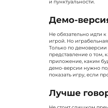
и пунктуальности.
Де
мо-верси
Не обязательно идти к
игрой. Но играбельная
Только по демоверсии
представление о том, к
приложение, каким буд
демо-версии нужно под
показать игру, если пр
Луч
ше гово
Не стоит слишком преу