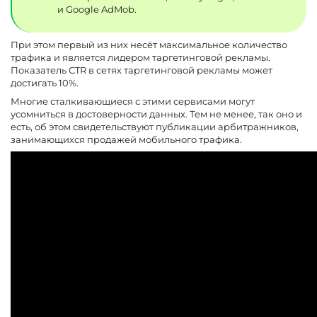
и Google AdMob.
При этом первый из них несёт максимальное количество
трафика и является лидером таргетинговой рекламы.
Показатель CTR в сетях таргетинговой рекламы может
достигать 10%.
Многие сталкивающиеся с этими сервисами могут
усомниться в достоверности данных. Тем не менее, так оно и
есть, об этом свидетельствуют публикации арбитражников,
занимающихся продажей мобильного трафика.