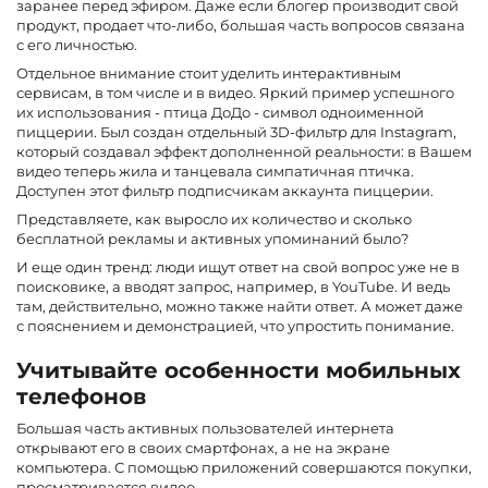
заранее перед эфиром. Даже если блогер производит свой
продукт, продает что-либо, большая часть вопросов связана
с его личностью.
Отдельное внимание стоит уделить интерактивным
сервисам, в том числе и в видео. Яркий пример успешного
их использования - птица ДоДо - символ одноименной
пиццерии. Был создан отдельный 3D-фильтр для Instagram,
который создавал эффект дополненной реальности: в Вашем
видео теперь жила и танцевала симпатичная птичка.
Доступен этот фильтр подписчикам аккаунта пиццерии.
Представляете, как выросло их количество и сколько
бесплатной рекламы и активных упоминаний было?
И еще один тренд: люди ищут ответ на свой вопрос уже не в
поисковике, а вводят запрос, например, в YouTube. И ведь
там, действительно, можно также найти ответ. А может даже
с пояснением и демонстрацией, что упростить понимание.
Учитывайте особенности мобильных
телефонов
Большая часть активных пользователей интернета
открывают его в своих смартфонах, а не на экране
компьютера. С помощью приложений совершаются покупки,
просматривается видео.